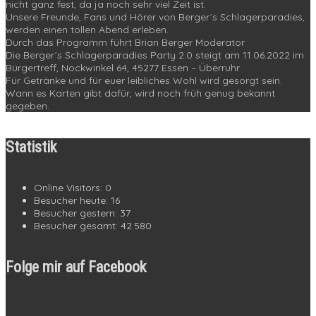
nicht ganz fest, da ja noch sehr viel Zeit ist.
Unsere Freunde, Fans und Hörer von Berger´s Schlagerparadies,
werden einen tollen Abend erleben.
Durch das Programm führt Brian Berger Moderator
Die Berger´s Schlagerparadies Party 2.0 steigt am 11.06.2022 im
Bürgertreff, Nockwinkel 64, 45277 Essen – Überruhr.
Für Getränke und für euer leibliches Wohl wird gesorgt sein.
Wann es Karten gibt dafür, wird noch früh genug bekannt
gegeben.
Statistik
Online Visitors:
0
Besucher heute:
16
Besucher gestern:
37
Besucher gesamt:
42.580
Folge mir auf Facebook